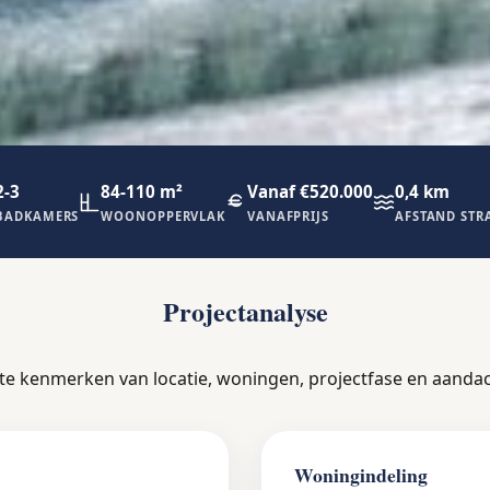
2-3
84-110 m²
Vanaf €520.000
0,4 km
BADKAMERS
WOONOPPERVLAK
VANAFPRIJS
AFSTAND STR
Projectanalyse
ste kenmerken van locatie, woningen, projectfase en aanda
Woningindeling