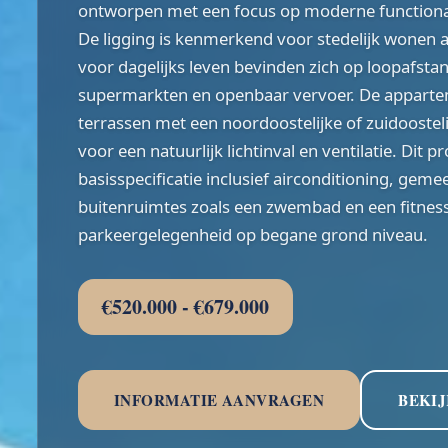
ontworpen met een focus op moderne functionali
De ligging is kenmerkend voor stedelijk wonen aan
voor dagelijks leven bevinden zich op loopafst
supermarkten en openbaar vervoer. De apparte
terrassen met een noordoostelijke of zuidoosteli
voor een natuurlijk lichtinval en ventilatie. Dit p
basisspecificatie inclusief airconditioning, gem
buitenruimtes zoals een zwembad en een fitnes
parkeergelegenheid op begane grond niveau.
€520.000 - €679.000
INFORMATIE AANVRAGEN
BEKIJ