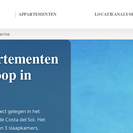
APPARTEMENTEN
LOCATIE
ANALYS
arina
tementen
op in
ct gelegen in het
e Costa del Sol. Het
en 3 slaapkamers,