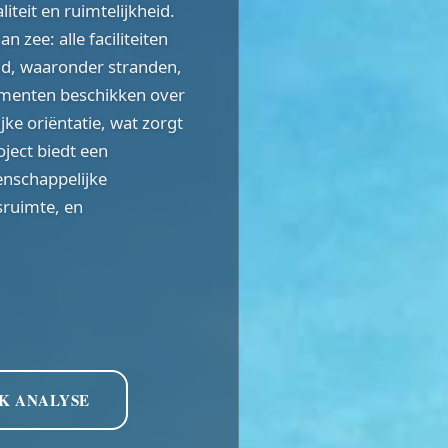
teit en ruimtelijkheid.
 zee: alle faciliteiten
and, waaronder stranden,
menten beschikken over
jke oriëntatie, wat zorgt
roject biedt een
eenschappelijke
sruimte, en
K ANALYSE