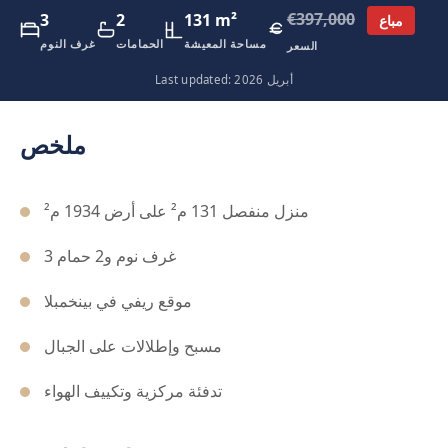
€397,000
3
2
131 m²
مباع
مساحة المعيشة
الحمامات
غرف النوم
السعر
Last updated: أبريل 2026
ملخص
منزل منفصل 131 م² على أرض 1934 م²
3 غرف نوم و2 حمام
موقع ريفي في بينخمبلا
مسبح وإطلالات على الجبال
تدفئة مركزية وتكييف الهواء