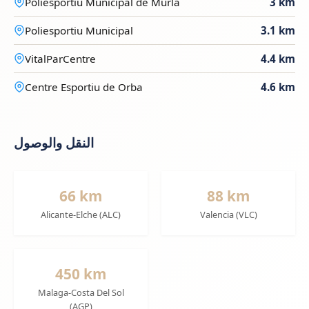
Poliesportiu Municipal de Murla
3 km
Poliesportiu Municipal
3.1 km
VitalParCentre
4.4 km
Centre Esportiu de Orba
4.6 km
النقل والوصول
66 km
88 km
Alicante-Elche (ALC)
Valencia (VLC)
450 km
Malaga-Costa Del Sol
(AGP)