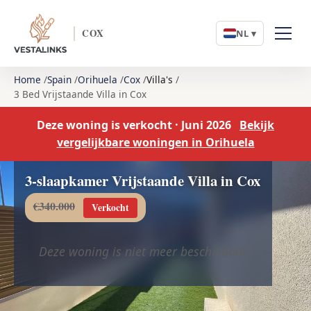
COX
NL ▾
Home
Spain
Orihuela
Cox
Villa's
3 Bed Vrijstaande Villa in Cox
Deze woning is verkocht · Juni 2026
Bekijk
vergelijkbare woningen in Orihuela
3-slaapkamer Vrijstaande Villa in Cox
€340.000
Verkocht
Deze woning is niet meer beschikbaar