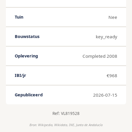
Nee
Tuin
key_ready
Bouwstatus
Completed 2008
Oplevering
€968
IBI/jr
2026-07-15
Gepubliceerd
Ref: VL819528
Bron: Wikipedia, Wikidata, INE, Junta de Andalucía