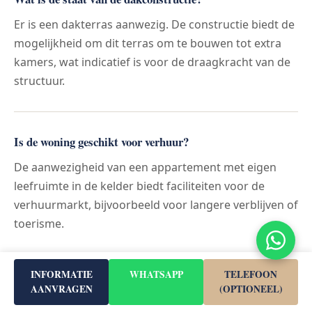
Er is een dakterras aanwezig. De constructie biedt de
mogelijkheid om dit terras om te bouwen tot extra
kamers, wat indicatief is voor de draagkracht van de
structuur.
Is de woning geschikt voor verhuur?
De aanwezigheid van een appartement met eigen
leefruimte in de kelder biedt faciliteiten voor de
verhuurmarkt, bijvoorbeeld voor langere verblijven of
toerisme.
INFORMATIE
WHATSAPP
TELEFOON
Zijn er sportfaciliteiten in de buurt?
AANVRAGEN
(OPTIONEEL)
Er zijn 5 sportfaciliteiten in de directe omgeving. Voor