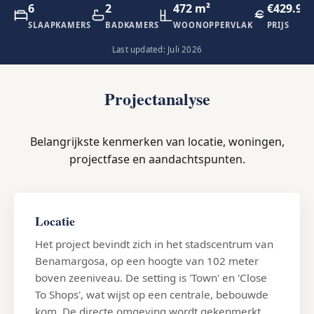
6
2
472 m²
€429.90
SLAAPKAMERS
BADKAMERS
WOONOPPERVLAK
PRIJS
Last updated: Juli 2026
Projectanalyse
Belangrijkste kenmerken van locatie, woningen,
projectfase en aandachtspunten.
Locatie
Het project bevindt zich in het stadscentrum van
Benamargosa, op een hoogte van 102 meter
boven zeeniveau. De setting is 'Town' en 'Close
To Shops', wat wijst op een centrale, bebouwde
kom. De directe omgeving wordt gekenmerkt