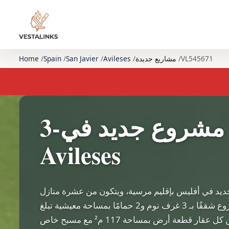
VL545671
مشاريع جديدة
Avileses
San Javier
Spain
Home
3-غرفة نوم مشروع جديد في
Avileses
جديد في أفليس بإقليم مرسية، ويتكون من عشرة منازل
تاونهاوس حديثة. يوفر المشروع شققًا بـ 3 غرف نوم و2 حمامًا بمساحة معيشية تبلغ
110 مترًا مربعًا. تتضمن كل عقار قطعة أرض بمساحة 117 م² مع مسبح خاص