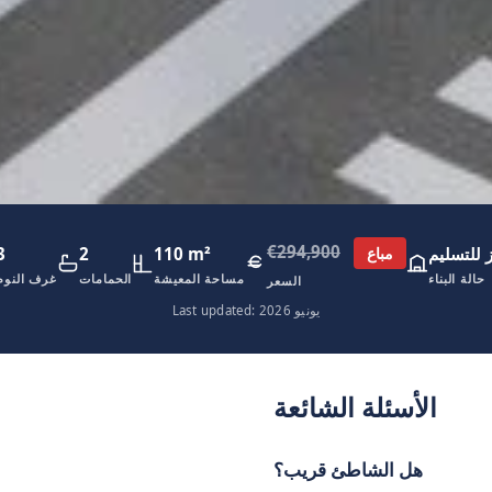
€294,900
 للتسليم
110 m²
2
3
مباع
حالة البناء
مساحة المعيشة
الحمامات
غرف النوم
السعر
Last updated: يونيو 2026
الأسئلة الشائعة
هل الشاطئ قريب؟