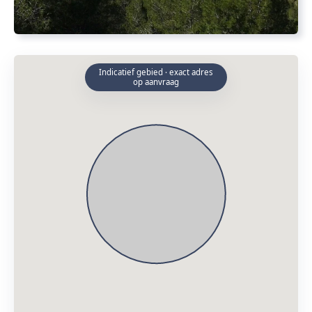
Indicatief gebied · exact adres
op aanvraag