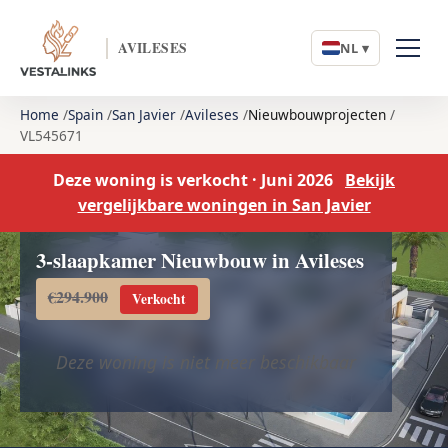
AVILESES
NL ▾
Home
Spain
San Javier
Avileses
Nieuwbouwprojecten
VL545671
Deze woning is verkocht · Juni 2026
Bekijk
vergelijkbare woningen in San Javier
3-slaapkamer Nieuwbouw in Avileses
€294.900
Verkocht
Deze woning is niet meer beschikbaar