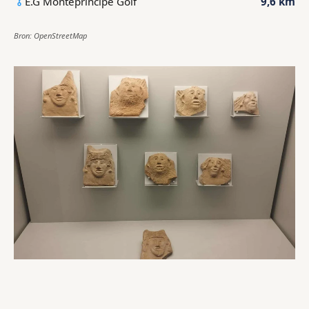
E.G Montepríncipe Golf
9,6 km
Bron: OpenStreetMap