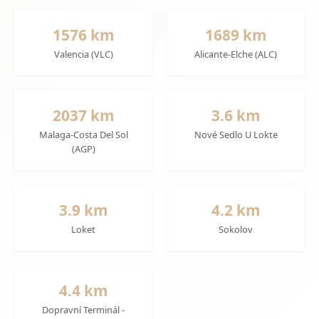
1576 km
1689 km
Valencia (VLC)
Alicante-Elche (ALC)
2037 km
3.6 km
Malaga-Costa Del Sol
Nové Sedlo U Lokte
(AGP)
3.9 km
4.2 km
Loket
Sokolov
4.4 km
Dopravní Terminál -