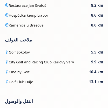
Restaurace Jan Svatoš
8.2 km
Hospůdka kemp Liapor
8.6 km
Kamenice u Březové
8.6 km
ملاعب الغولف
Golf Sokolov
5.5 km
City Golf and Racing Club Karlovy Vary
9.9 km
Cihelny Golf
10.4 km
Golf Club Háje
13.1 km
النقل والوصول