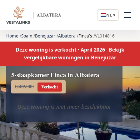
ALBATERA
NL ▾
Home
Spain
Benejuzar
Albatera
Finca's
VL014816
Deze woning is verkocht · April 2026
Bekijk
vergelijkbare woningen in Benejuzar
5-slaapkamer Finca in Albatera
€589.000
Verkocht
Deze woning is niet meer beschikbaar