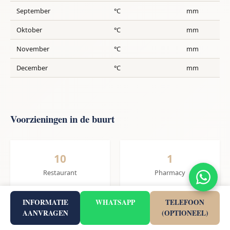
September
°C
mm
Oktober
°C
mm
November
°C
mm
December
°C
mm
Voorzieningen in de buurt
10
1
Restaurant
Pharmacy
INFORMATIE
WHATSAPP
TELEFOON
AANVRAGEN
(OPTIONEEL)
1
1