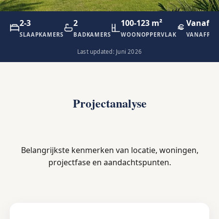
2-3
2
100-123 m²
Vanaf €
SLAAPKAMERS
BADKAMERS
WOONOPPERVLAK
VANAFPRI
Last updated: Juni 2026
Projectanalyse
Belangrijkste kenmerken van locatie, woningen,
projectfase en aandachtspunten.