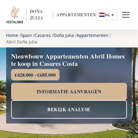
DOÑA
APPARTEMENTEN
NL ▾
JULIA
Home
Spain
Casares
Doña Julia
Appartementen
Abril Doña Julia
Nieuwbouw Appartementen Abril Homes
te koop in Casares Costa
€428.000 - €685.000
INFORMATIE AANVRAGEN
BEKIJK ANALYSE