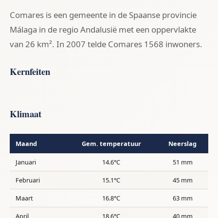
Comares is een gemeente in de Spaanse provincie
Málaga in de regio Andalusië met een oppervlakte
van 26 km². In 2007 telde Comares 1568 inwoners.
Kernfeiten
Klimaat
Maand
Gem. temperatuur
Neerslag
Januari
14.6°C
51 mm
Februari
15.1°C
45 mm
Maart
16.8°C
63 mm
April
18.6°C
40 mm