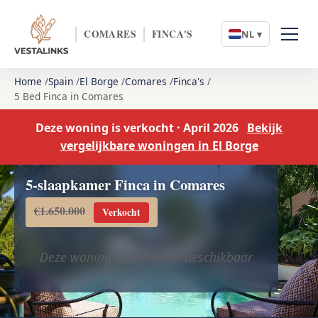
COMARES
FINCA'S
NL ▾
Home
Spain
El Borge
Comares
Finca's
5 Bed Finca in Comares
Deze woning is verkocht · April 2026
Bekijk
vergelijkbare woningen in El Borge
5-slaapkamer Finca in Comares
€1.650.000
Verkocht
Deze woning is niet meer beschikbaar