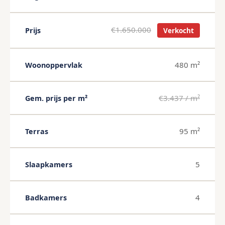
€1.650.000
Prijs
Verkocht
480 m²
Woonoppervlak
€3.437 / m²
Gem. prijs per m²
95 m²
Terras
5
Slaapkamers
4
Badkamers