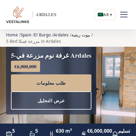
ARDALES
AR ▾
بيوت ريفية
Ardales
El Burgo
Spain
Home
5 Bed مزرعة فينكا in Ardales
5-غرفة نوم مزرعة في Ardales
€6,000,000
طلب معلومات
عرض التحليل
 للتسليم
€6,000,000
630 m²
5
5