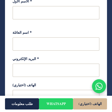
الاسم الأول *
اسم العائلة *
البريد الإلكتروني *
الهاتف (اختياري)
الهاتف (اختياري)
WHATSAPP
طلب معلومات
الرسالة