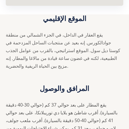
الموقع الإقليمي
يقع العقار في الداخل، في الجزء الشمالي من منطقة
جوادالكورس. إنه بعيد عن منتجبات الساحل المزدحمة في
كوستا ديل سول. الموقع استراتيجي، بالقرب من عوامل الجذب
الطبيعية، لكنه في غضون ساعة قيادة من مالاغا والمطار. إنه
مزيج بين الحياة الريفية والحضرية.
المرافق والوصول
يقع المطار على بعد حوالي 37 كم (حوالي 30-40 دقيقة
بالسيارة). أقرب شاطئ هو بلايا دي توريبلانكا، على بعد حوالي
41 كم (حوالي 40-50 دقيقة بالسيارة). أقرب ملعب جولف،
لاورو جولف، يبعد 31 كم. يمكن شراء الاحتياجات اليومية من