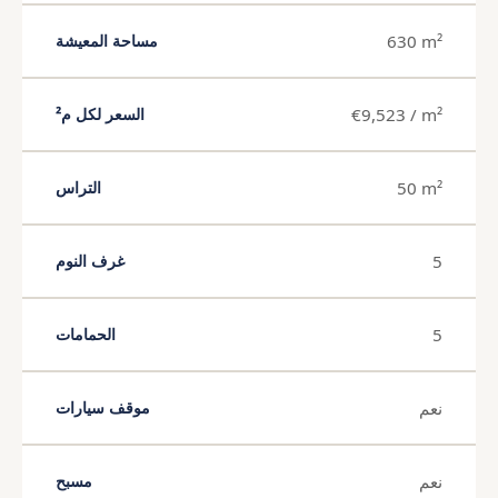
630 m²
مساحة المعيشة
€9,523 / m²
السعر لكل م²
50 m²
التراس
5
غرف النوم
5
الحمامات
نعم
موقف سيارات
نعم
مسبح