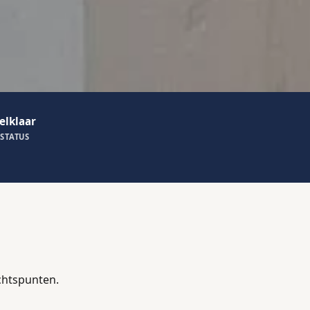
elklaar
STATUS
chtspunten.