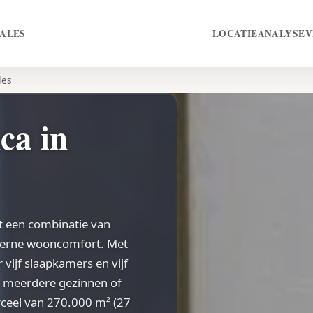
ALES
LOCATIE
ANALYSE
V
les
ca in
dt een combinatie van
oderne wooncomfort. Met
vijf slaapkamers en vijf
r meerdere gezinnen of
rceel van 270.000 m² (27