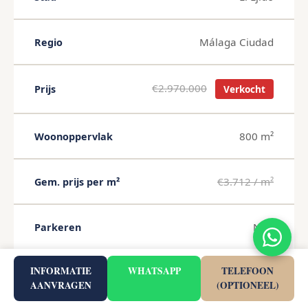
Málaga Ciudad
Regio
€2.970.000
Prijs
Verkocht
800 m²
Woonoppervlak
€3.712 / m²
Gem. prijs per m²
Nee
Parkeren
INFORMATIE
WHATSAPP
TELEFOON
Nee
Zwembad
AANVRAGEN
(OPTIONEEL)