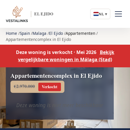
EL EJIDO
NL ▾
Home
Spain
Malaga
El Ejido
Appartementen
Appartementencomplex in El Ejido
Deze woning is verkocht · Mei 2026
Bekijk
vergelijkbare woningen in Málaga (Stad)
Appartementencomplex in El Ejido
€2.970.000
Verkocht
Deze woning is niet meer beschikbaar