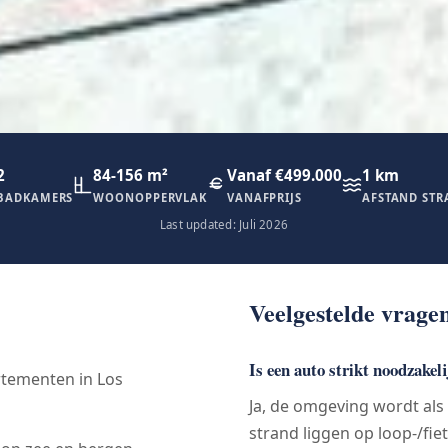
2
84-156 m²
Vanaf €499.000
1 km
BADKAMERS
WOONOPPERVLAK
VANAFPRIJS
AFSTAND ST
Last updated: Juli 2026
Veelgestelde vrage
Is een auto strikt noodzakel
tementen in Los
Ja, de omgeving wordt als
strand liggen op loop-/fie