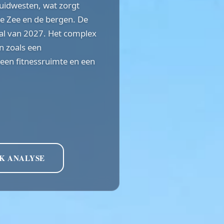
zuidwesten, wat zorgt
dse Zee en de bergen. De
aal van 2027. Het complex
n zoals een
en fitnessruimte en een
K ANALYSE