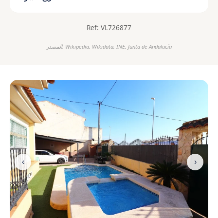
Ref: VL726877
المصدر: Wikipedia, Wikidata, INE, Junta de Andalucía
‹
›