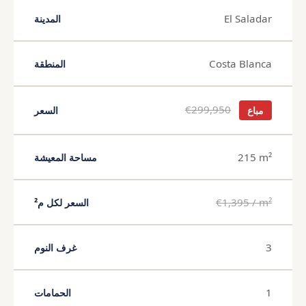
El Saladar
المدينة
Costa Blanca
المنطقة
€299,950
مباع
السعر
215 m²
مساحة المعيشة
€1,395 / m²
السعر لكل م²
3
غرف النوم
1
الحمامات