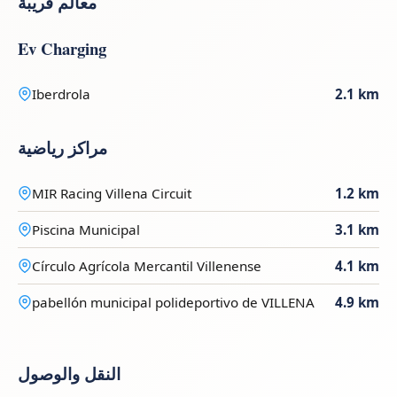
معالم قريبة
Ev Charging
Iberdrola
2.1 km
مراكز رياضية
MIR Racing Villena Circuit
1.2 km
Piscina Municipal
3.1 km
Círculo Agrícola Mercantil Villenense
4.1 km
pabellón municipal polideportivo de VILLENA
4.9 km
النقل والوصول