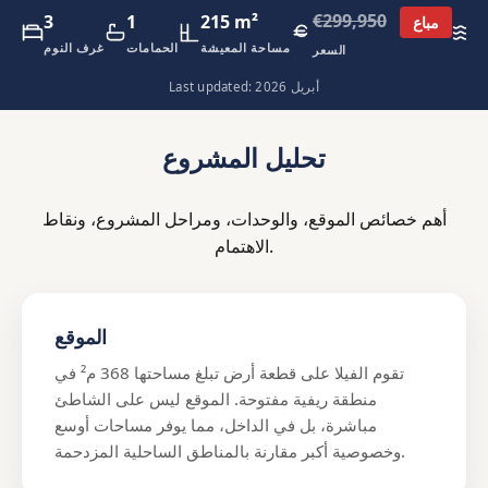
€299,950
3
1
215 m²
1
مباع
ئ
مساحة المعيشة
الحمامات
غرف النوم
السعر
Last updated: أبريل 2026
تحليل المشروع
أهم خصائص الموقع، والوحدات، ومراحل المشروع، ونقاط
الاهتمام.
الموقع
تقوم الفيلا على قطعة أرض تبلغ مساحتها 368 م² في
منطقة ريفية مفتوحة. الموقع ليس على الشاطئ
مباشرة، بل في الداخل، مما يوفر مساحات أوسع
وخصوصية أكبر مقارنة بالمناطق الساحلية المزدحمة.