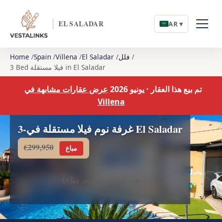
EL SALADAR
AR ▾
فلل
El Saladar
Villena
Spain
Home
3 Bed فيلا مستقلة in El Saladar
تم بيع هذا العقار · يونيو 2026
عرض عقارات مشابهة في
Villena
3-غرفة نوم فيلا مستقلة في El Saladar
€299,950
مباع
هذا العقار لم يعد متاحاً