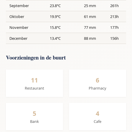
September
23.8°C
25 mm
261h
Oktober
19.9°C
61 mm
213h
November
15.8°C
77 mm
177h
December
13.4°C
88 mm
156h
Voorzieningen in de buurt
11
6
Restaurant
Pharmacy
5
4
Bank
Cafe