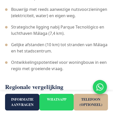
Bouwrijp met reeds aanwezige nutsvoorzieningen
(elektriciteit, water) en eigen weg.
Strategische ligging nabij Parque Tecnológico en
luchthaven Málaga (7,4 km).
Gelijke afstanden (10 km) tot stranden van Málaga
en het stadscentrum.
Ontwikkelingspotentieel voor woningbouw in een
regio met groeiende vraag.
Regionale vergelijking
INFORMATIE
WHATSAPP
TELEFOON
In vergelijking met projecten in Mijas (zoals Arosa) of
AANVRAGEN
(OPTIONEEL)
Fuengirola (zoals Waterfall Residences), biedt dit