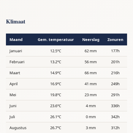
Klimaat
Maand
Gem. temperatuur
Neerslag
Zonuren
Januari
12.5°C
62 mm
177h
Februari
13.2°C
56 mm
201h
Maart
14.9°C
66 mm
216h
April
16.9°C
41 mm
249h
Mei
19.8°C
23 mm
291h
Juni
23.6°C
4 mm
336h
Juli
26.1°C
0 mm
342h
Augustus
26.7°C
3 mm
312h