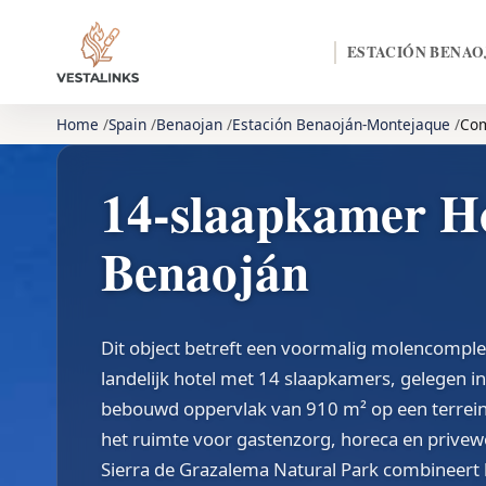
ESTACIÓN BENA
Home
Spain
Benaojan
Estación Benaoján-Montejaque
Com
14-slaapkamer Ho
Benaoján
Dit object betreft een voormalig molencomple
landelijk hotel met 14 slaapkamers, gelegen i
bebouwd oppervlak van 910 m² op een terrein
het ruimte voor gastenzorg, horeca en privewo
Sierra de Grazalema Natural Park combineert l