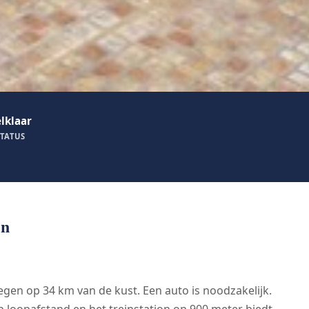
lklaar
TATUS
en
elegen op 34 km van de kust. Een auto is noodzakelijk.
p loopafstand en het treinstation op 900 meter biedt