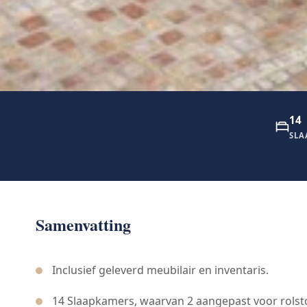
14
SLA
Samenvatting
Inclusief geleverd meubilair en inventaris.
14 Slaapkamers, waarvan 2 aangepast voor rolst