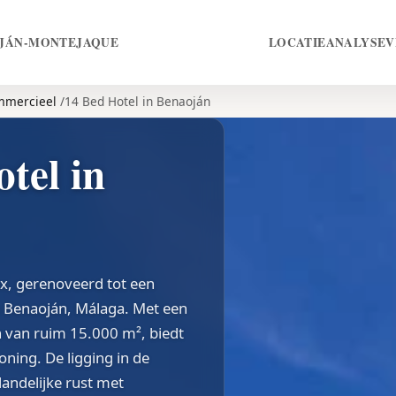
OJÁN-MONTEJAQUE
LOCATIE
ANALYSE
V
mercieel
14 Bed Hotel in Benaoján
tel in
x, gerenoveerd tot een
n Benaoján, Málaga. Met een
 van ruim 15.000 m², biedt
ning. De ligging in de
andelijke rust met