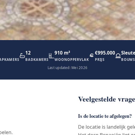
12
910 m²
€995.000
Sleute
APKAMERS
BADKAMERS
WOONOPPERVLAK
PRIJS
BOUWS
Last updated: Mei 2026
Veelgestelde vrag
Is de locatie te afgelegen?
De locatie is landelijk g
oelen.
Het dorp Benaoján ligt o