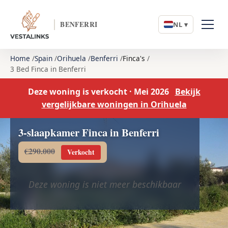
BENFERRI
NL ▾
Home
Spain
Orihuela
Benferri
Finca's
3 Bed Finca in Benferri
Deze woning is verkocht · Mei 2026
Bekijk
vergelijkbare woningen in Orihuela
3-slaapkamer Finca in Benferri
€290.000
Verkocht
Deze woning is niet meer beschikbaar