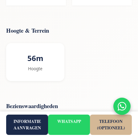
Hoogte & Terrein
56m
Hoogte
Bezienswaardigheden
Uitzichtpunten
INFORMATIE
WHATSAPP
TELEFOON
AANVRAGEN
(OPTIONEEL)
Cruz de la Muela
4,5 km