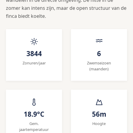
wandelen in de directe omgeving. De hitte in de
zomer kan intens zijn, maar de open structuur van de
finca biedt koelte.
3844
6
Zonuren/jaar
Zwemseizoen
(maanden)
18.9°C
56m
Gem.
Hoogte
jaartemperatuur