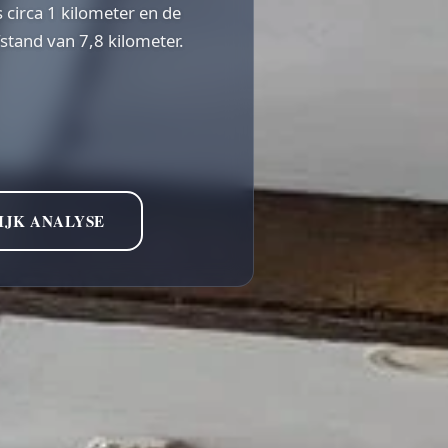
 circa 1 kilometer en de
stand van 7,8 kilometer.
IJK ANALYSE