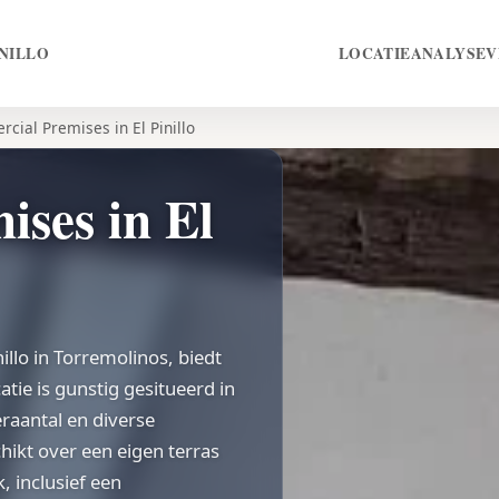
INILLO
LOCATIE
ANALYSE
V
cial Premises in El Pinillo
ses in El
illo in Torremolinos, biedt
tie is gunstig gesitueerd in
raantal en diverse
hikt over een eigen terras
, inclusief een