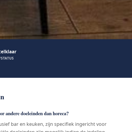
telklaar
STATUS
en
oor andere doeleinden dan horeca?
usief bar en keuken, zijn specifiek ingericht voor
le doeleinden zijn mogelijk indien de indeling