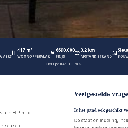
417 m²
€690.000
0,2 km
Sleu
AMERS
WOONOPPERVLAK
PRIJS
AFSTAND STRAND
BOUW
Last updated: Juli 2026
Veelgestelde vrag
Is het pand ook geschikt v
 in El Pinillo
De staat en indeling, incl
ele keuken
horeca. Andere commercië