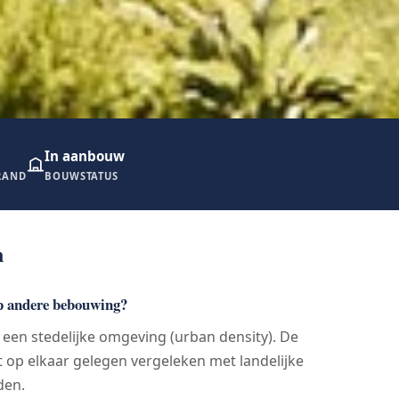
In aanbouw
RAND
BOUWSTATUS
n
 op andere bebouwing?
n een stedelijke omgeving (urban density). De
t op elkaar gelegen vergeleken met landelijke
den.