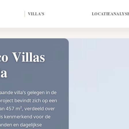
VILLA'S
LOCATIE
ANALYS
o Villas
la
aande villa's gelegen in de
roject bevindt zich op een
an 457 m², verdeeld over
 is kenmerkend voor de
anden en dagelijkse