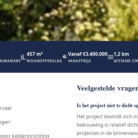
457 m²
Vanaf €3.400.000
1,2 km
ADKAMERS
WOONOPPERVLAK
VANAFPRIJS
AFSTAND ST
Veelgestelde vrage
Is het project niet te dicht
rceel
Het project bevindt zich i
ingen
bebouwing is relatief dich
projecten in de binnenlan
voor kelderinrichting