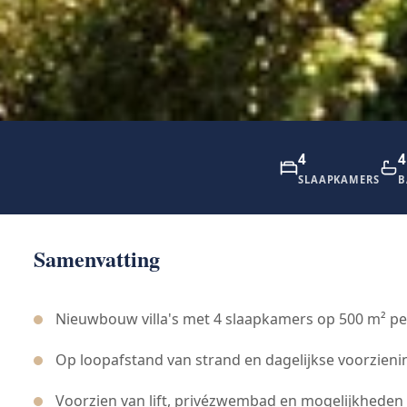
4
4
SLAAPKAMERS
B
Samenvatting
Nieuwbouw villa's met 4 slaapkamers op 500 m² pe
Op loopafstand van strand en dagelijkse voorzien
Voorzien van lift, privézwembad en mogelijkheden 