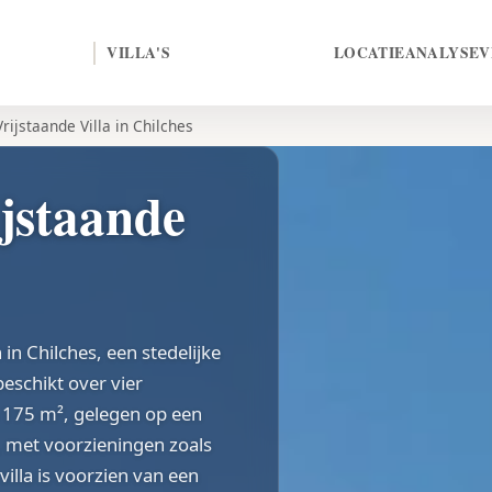
VILLA'S
LOCATIE
ANALYSE
V
rijstaande Villa in Chilches
jstaande
 in Chilches, een stedelijke
eschikt over vier
 175 m², gelegen op een
t, met voorzieningen zoals
illa is voorzien van een