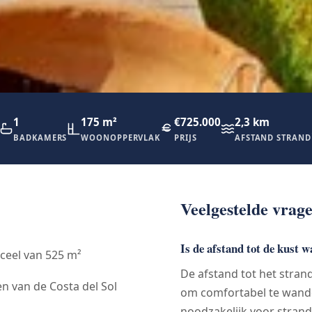
1
175 m²
€725.000
2,3 km
BADKAMERS
WOONOPPERVLAK
PRIJS
AFSTAND STRAND
Veelgestelde vrag
Is de afstand tot de kust 
rceel van 525 m²
De afstand tot het strand
n van de Costa del Sol
om comfortabel te wandele
noodzakelijk voor stran