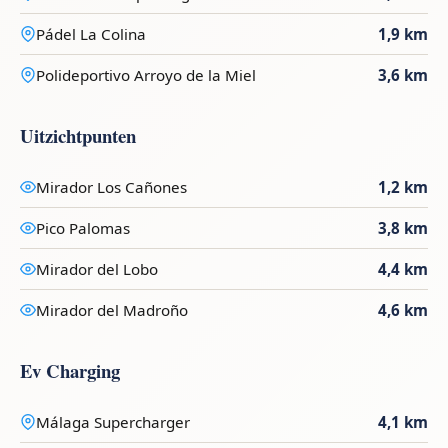
Pádel La Colina
1,9 km
Polideportivo Arroyo de la Miel
3,6 km
Uitzichtpunten
Mirador Los Cañones
1,2 km
Pico Palomas
3,8 km
Mirador del Lobo
4,4 km
Mirador del Madroño
4,6 km
Ev Charging
Málaga Supercharger
4,1 km