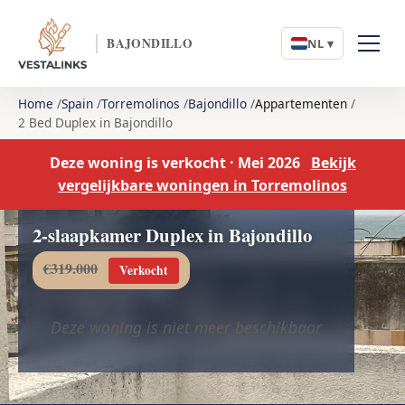
BAJONDILLO
NL ▾
Home
Spain
Torremolinos
Bajondillo
Appartementen
2 Bed Duplex in Bajondillo
Deze woning is verkocht · Mei 2026
Bekijk
vergelijkbare woningen in Torremolinos
2-slaapkamer Duplex in Bajondillo
€319.000
Verkocht
Deze woning is niet meer beschikbaar