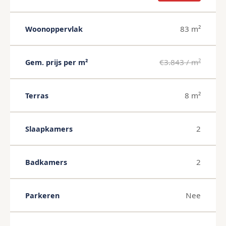
83 m²
Woonoppervlak
€3.843 / m²
Gem. prijs per m²
8 m²
Terras
2
Slaapkamers
2
Badkamers
Nee
Parkeren