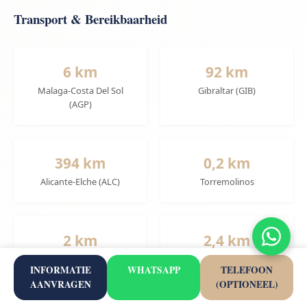
Transport & Bereikbaarheid
6 km
92 km
Malaga-Costa Del Sol
Gibraltar (GIB)
(AGP)
394 km
0,2 km
Alicante-Elche (ALC)
Torremolinos
2 km
2,4 km
El Pinillo
La Colina
INFORMATIE
WHATSAPP
TELEFOON
AANVRAGEN
(OPTIONEEL)