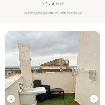
Ref: VL016675
Bron: Wikipedia, Wikidata, INE, Junta de Andalucía
‹
›