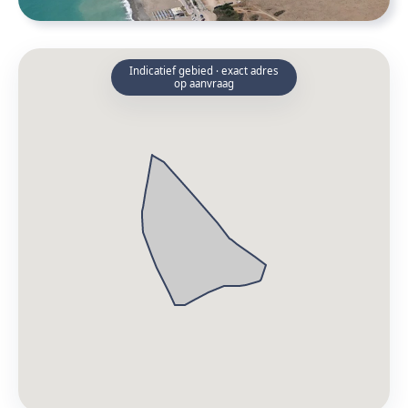
Indicatief gebied · exact adres
op aanvraag