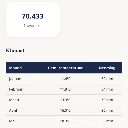
70.433
Inwoners
Klimaat
Maand
Gem. temperatuur
Neerslag
Januari
11.4°C
62 mm
Februari
11.8°C
64 mm
Maart
13.9°C
53 mm
April
16.0°C
36 mm
Mei
18.3°C
33 mm