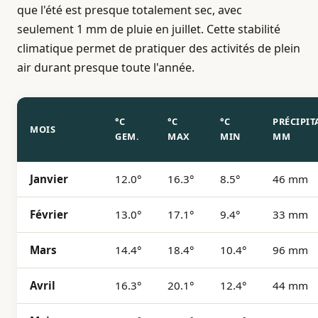
que l'été est presque totalement sec, avec
seulement 1 mm de pluie en juillet. Cette stabilité
climatique permet de pratiquer des activités de plein
air durant presque toute l'année.
°C
°C
°C
PRÉCIPIT
MOIS
GEM.
MAX
MIN
MM
Janvier
12.0°
16.3°
8.5°
46 mm
Février
13.0°
17.1°
9.4°
33 mm
Mars
14.4°
18.4°
10.4°
96 mm
Avril
16.3°
20.1°
12.4°
44 mm