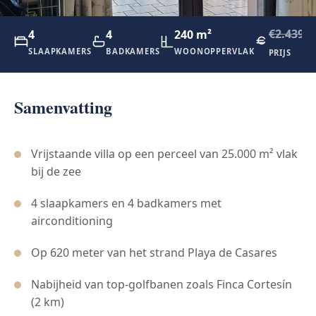
€2.439.1
4
4
240 m²
SLAAPKAMERS
BADKAMERS
WOONOPPERVLAK
PRIJS
Samenvatting
Vrijstaande villa op een perceel van 25.000 m² vlak
bij de zee
4 slaapkamers en 4 badkamers met
airconditioning
Op 620 meter van het strand Playa de Casares
Nabijheid van top-golfbanen zoals Finca Cortesín
(2 km)