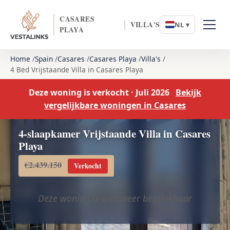
CASARES
VILLA'S
NL ▾
PLAYA
Home
Spain
Casares
Casares Playa
Villa's
4 Bed Vrijstaande Villa in Casares Playa
Deze woning is verkocht · Juli 2026
Bekijk
vergelijkbare woningen in Casares
4-slaapkamer Vrijstaande Villa in Casares
Playa
€2.439.150
Verkocht
Deze woning is niet meer beschikbaar