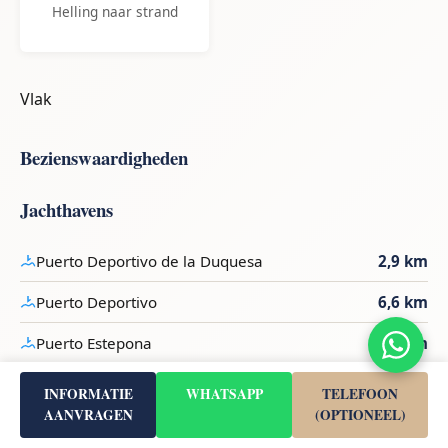
Helling naar strand
Vlak
Bezienswaardigheden
Jachthavens
Puerto Deportivo de la Duquesa
2,9 km
Puerto Deportivo
6,6 km
Puerto Estepona
6,7 km
INFORMATIE
WHATSAPP
TELEFOON
Ev Charging
AANVRAGEN
(OPTIONEEL)