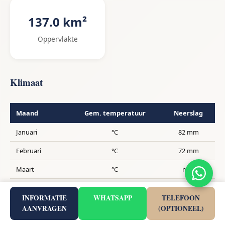
137.0 km²
Oppervlakte
Klimaat
Maand
Gem. temperatuur
Neerslag
Januari
°C
82 mm
Februari
°C
72 mm
Maart
°C
mm
April
°C
mm
INFORMATIE
WHATSAPP
TELEFOON
Mei
°C
mm
AANVRAGEN
(OPTIONEEL)
Juni
°C
3 mm