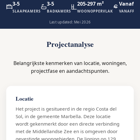
3-5
3-5
205-297 m²
Vanaf €1
SLAAPKAMERS
BADKAMERS
WOONOPPERVLAK
VANAFPRI
Last updated: Mei 2026
Projectanalyse
Belangrijkste kenmerken van locatie, woningen,
projectfase en aandachtspunten.
Locatie
Het project is gesitueerd in de regio Costa del
Sol, in de gemeente Marbella. Deze locatie
wordt gekenmerkt door een directe verbinding
met de Middellandse Zee en is omgeven door
gevestigde woongebieden. De ligging op 129