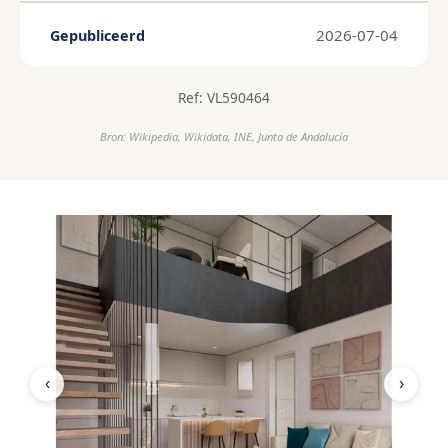
2026-07-04
Gepubliceerd
Ref: VL590464
Bron: Wikipedia, Wikidata, INE, Junta de Andalucía
‹
›