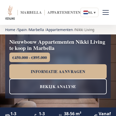
MARBELLA
APPARTEMENTEN
NL ▾
Home
Spain
Marbella
Appartementen
Nikki Living
Nieuwbouw Appartementen Nikki Living
te koop in Marbella
€450.000 - €895.000
INFORMATIE AANVRAGEN
BEKIJK ANALYSE
1-3
1-3
38-56 m²
Vanaf €