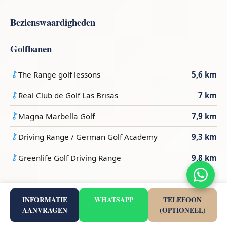
Bezienswaardigheden
Golfbanen
The Range golf lessons
5,6 km
Real Club de Golf Las Brisas
7 km
Magna Marbella Golf
7,9 km
Driving Range / German Golf Academy
9,3 km
Greenlife Golf Driving Range
9,8 km
Stranden
INFORMATIE
WHATSAPP
TELEFOON
AANVRAGEN
(OPTIONEEL)
Playa de la Bajadilla
1,2 km