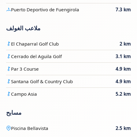
Puerto Deportivo de Fuengirola
7.3 km
ملاعب الغولف
El Chaparral Golf Club
2 km
Cerrado del Aguila Golf
3.1 km
Par 3 Course
4.9 km
Santana Golf & Country Club
4.9 km
Campo Asia
5.2 km
مسابح
Piscina Bellavista
2.5 km