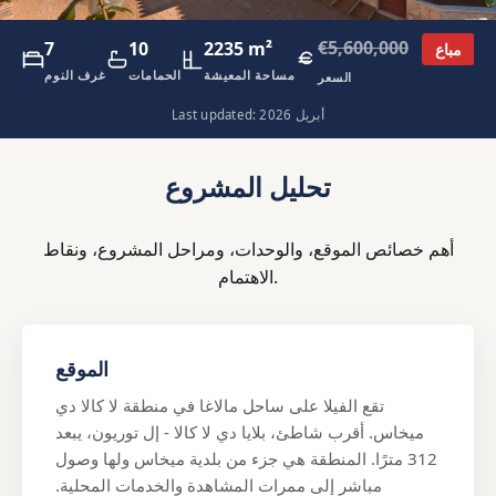
€5,600,000
7
10
2235 m²
مباع
مساحة المعيشة
الحمامات
غرف النوم
السعر
Last updated: أبريل 2026
تحليل المشروع
أهم خصائص الموقع، والوحدات، ومراحل المشروع، ونقاط
الاهتمام.
الموقع
تقع الفيلا على ساحل مالاغا في منطقة لا كالا دي
ميخاس. أقرب شاطئ، بلايا دي لا كالا - إل توريون، يبعد
312 مترًا. المنطقة هي جزء من بلدية ميخاس ولها وصول
مباشر إلى ممرات المشاهدة والخدمات المحلية.