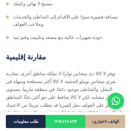
مسبح لا نهائي وكشك.
مسافة قصيرة سيرًا على الأقدام إلى الشاطئ والخدمات
وملاعب الغولف.
جودة تجهيزات عالية مع مصعد وتكييف وقبو نبيذ.
مقارنة إقليمية
توفر لا كالا دي ميخاس توازنًا لا تملكه مناطق أخرى. مقارنة
بقرى ميخاس بويبلو الجبلية، لا كالا أكثر مسطحة وسهلة في
التنقل، والشاطئ موجود دائمًا. في منطقة ماربيا، مستوى
الأسعار مشابه، لكن لا كالا تحافظ على جو أكثر دفئًا. المناطق
التي تركز على الغولف مثل إلفيريا قد تتطلب مزيدًا من الاعتماد
على السيارة. لا كالا هو الخيار إذا كنت تريد دمج الخدمات والحياة
الشاطئية دون صخب المدينة الكبيرة. أروزا ووتر فول ريسيدنس
الهاتف (اختياري)
WHATSAPP
طلب معلومات
هي مشاريع أصغر وأحدث، لكن هذا العقار يقدم التفرد والأرض