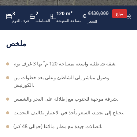
€430,000
3
2
120 m²
0
مباع
ئ
مساحة المعيشة
الحمامات
غرف النوم
السعر
ملخص
شقة شاطئية واسعة بمساحة 120 م² بها 3 غرف نوم.
وصول مباشر إلى الشاطئ وعلى بعد خطوات من
الكورنيش.
شرفة موجهة للجنوب مع إطلالة على البحر والشمس.
تحتاج إلى تجديد، السعر يأخذ في الاعتبار تكاليف التحديث.
اتصالات جيدة مع مطار مالاغا (حوالي 48 كم).