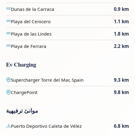
Dunas de la Carraca
0.9 km
Playa del Cenicero
1.1 km
Playa de las Lindes
1.8 km
Playa de Ferrara
2.2 km
Ev Charging
Supercharger Torre del Mar, Spain
9.3 km
ChargePoint
9.8 km
موانئ ترفيهية
Puerto Deportivo Caleta de Vélez
6.8 km