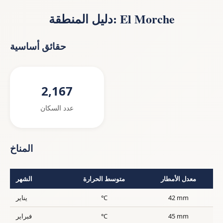
دليل المنطقة: El Morche
حقائق أساسية
2,167
عدد السكان
المناخ
معدل الأمطار
متوسط الحرارة
الشهر
42 mm
°C
يناير
45 mm
°C
فبراير