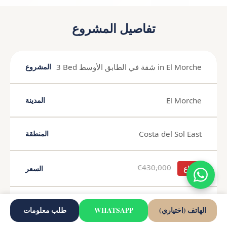
تفاصيل المشروع
3 Bed شقة في الطابق الأوسط in El Morche
المشروع
El Morche
المدينة
Costa del Sol East
المنطقة
€430,000
مباع
السعر
120 m²
مساحة المعيشة
الهاتف (اختياري)
WHATSAPP
طلب معلومات