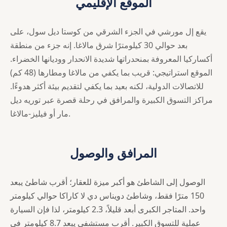
الموقع الإقليمي
يقع إل مورشي في الجزء الشرقي من كوستا ديل سول، على
بعد حوالي 30 كيلومترًا شرق مالاغا. إنه جزء من منطقة
أكساركيا المعروفة بمنحدراتها شديدة الانحدار ووديانها الخضراء.
الموقع استراتيجي: قريب بما يكفي من مالاغا ومطارها (48 كم)
للاتصالات الدولية، لكنه بعيد بما يكفي لتقديم بيئة أكثر هدوءًا.
مراكز التسوق الكبيرة والمرافق في رحلة قصرة عبر توريه ديل
مار أو فيليز-مالاغا.
المرافق والوصول
الوصول إلى الشاطئ هو أكبر ميزة للعقار؛ أقرب شاطئ يبعد
150 مترًا فقط، وشاطئ دويناس دي لا كاراكا حوالي كيلومتر
واحد. المتاجر الكبرى أبعد قليلاً، 2.3 كيلومتر، لذا فإن السيارة
عملية للتسوق الكبير. أقرب مستشفى يبعد 8.7 كيلومتر في