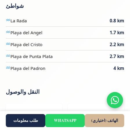
شواطئ
La Rada
0.8 km
Playa del Angel
1.7 km
Playa del Cristo
2.2 km
Playa de Punta Plata
2.7 km
Playa del Padron
4 km
النقل والوصول
36 km
64 km
الهاتف (اختياري)
WHATSAPP
طلب معلومات
Gibraltar (GIB)
Malaga-Costa Del Sol
(AGP)