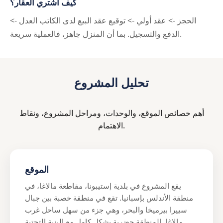
كيف أشتري العقار؟
الحجز -> عقد أولي -> توقيع عقد البيع لدى الكاتب العدل ->
الدفع والتسجيل. بما أن المنزل جاهز، فالعملية سريعة.
تحليل المشروع
أهم خصائص الموقع، والوحدات، ومراحل المشروع، ونقاط
الاهتمام.
الموقع
يقع المشروع في بلدية إستيبونا، مقاطعة مالاغا، في
منطقة الأندلس بإسبانيا. تقع في منطقة خصبة بين جبال
سييرا بيرميخا والبحر، وهي جزء من سهل ساحل غرب
مالاغا. المنطقة حضرية بشكل كامل مع البنية التحتية