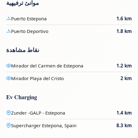
موانئ ترفيهية
Puerto Estepona
1.6 km
Puerto Deportivo
1.8 km
نقاط مشاهدة
Mirador del Carmen de Estepona
1.2 km
Mirador Playa del Cristo
2 km
Ev Charging
Zunder -GALP - Estepona
1.4 km
Supercharger Estepona, Spain
8.3 km