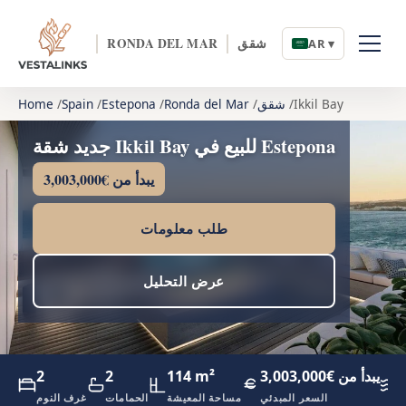
شقق
RONDA DEL MAR
AR ▾
Ikkil Bay
شقق
Ronda del Mar
Estepona
Spain
Home
جديد شقة Ikkil Bay للبيع في Estepona
يبدأ من €3,003,000
طلب معلومات
عرض التحليل
0
يبدأ من €3,003,000
114 m²
2
2
ئ
السعر المبدئي
مساحة المعيشة
الحمامات
غرف النوم