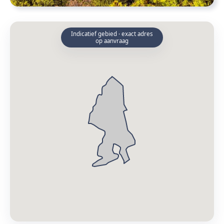
Indicatief gebied · exact adres
op aanvraag