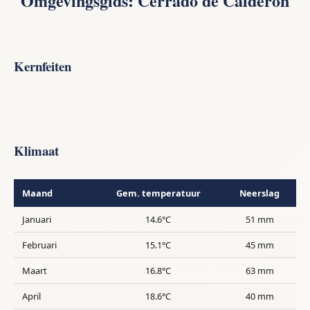
Omgevingsgids: Cerrado de Calderón
Kernfeiten
Klimaat
Maand
Gem. temperatuur
Neerslag
Januari
14.6°C
51 mm
Februari
15.1°C
45 mm
Maart
16.8°C
63 mm
April
18.6°C
40 mm