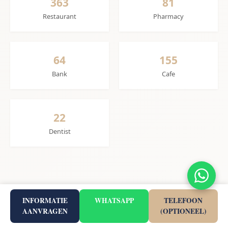
363
81
Restaurant
Pharmacy
64
155
Bank
Cafe
22
Dentist
Hoogte & Terrein
INFORMATIE
WHATSAPP
TELEFOON
AANVRAGEN
(OPTIONEEL)