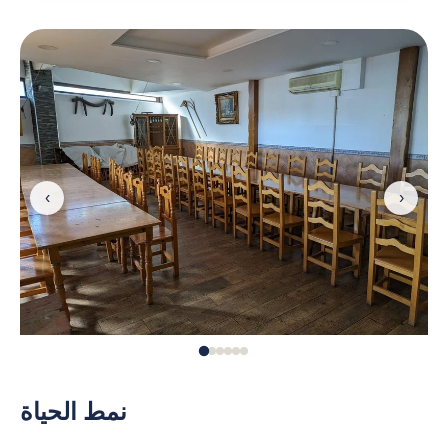
‹
›
نمط الحياة