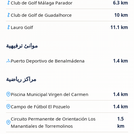
Club de Golf Málaga Parador
6.3 km
Club de Golf de Guadalhorce
10 km
Lauro Golf
11.1 km
موانئ ترفيهية
Puerto Deportivo de Benalmádena
1.4 km
مراكز رياضية
Piscina Municipal Virgen del Carmen
1.4 km
Campo de Fútbol El Pozuelo
1.4 km
Circuito Permanente de Orientación Los
1.5
Manantiales de Torremolinos
km