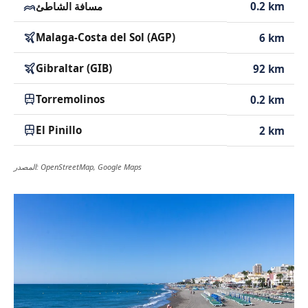
0.2 km
مسافة الشاطئ
Malaga-Costa del Sol (AGP)
6 km
Gibraltar (GIB)
92 km
Torremolinos
0.2 km
El Pinillo
2 km
المصدر: OpenStreetMap, Google Maps