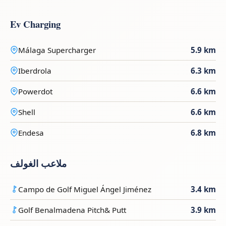
Ev Charging
Málaga Supercharger
5.9 km
Iberdrola
6.3 km
Powerdot
6.6 km
Shell
6.6 km
Endesa
6.8 km
ملاعب الغولف
Campo de Golf Miguel Ángel Jiménez
3.4 km
Golf Benalmadena Pitch& Putt
3.9 km