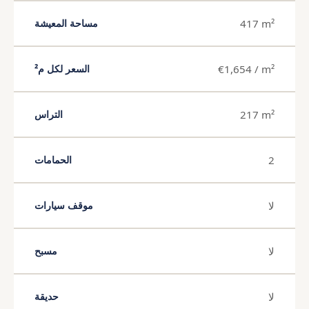
417 m²
مساحة المعيشة
€1,654 / m²
السعر لكل م²
217 m²
التراس
2
الحمامات
لا
موقف سيارات
لا
مسبح
لا
حديقة