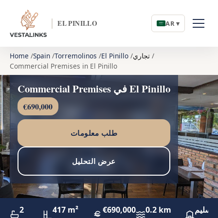
EL PINILLO
AR ▾
تجاري
El Pinillo
Torremolinos
Spain
Home
Commercial Premises in El Pinillo
Commercial Premises في El Pinillo
€690,000
طلب معلومات
عرض التحليل
لتسليم
0.2 km
€690,000
417 m²
2