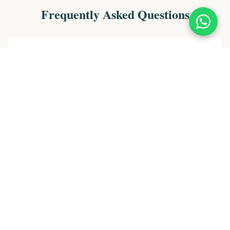
Frequently Asked Questions
ما هي النسبة المئوية لتكاليف شراء عقار في إسبانيا
في عام 2026؟
هل تختلف ضريبة نقل الملكية (ITP) حسب المنطقة؟
ما هي ضريبة القيمة المضافة (IVA) للعقارات
الجديدة؟
هل أتعاب المحامي إلزامية عند شراء عقار في
إسبانيا؟