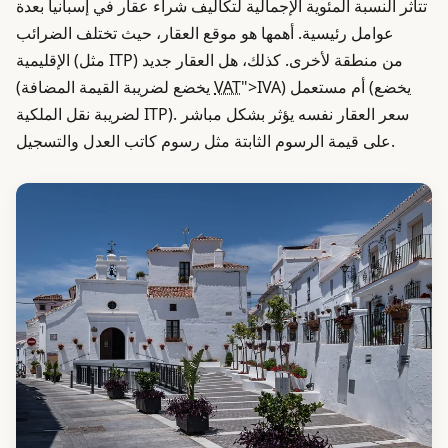
تتأثر النسبة المئوية الإجمالية لتكاليف شراء عقار في إسبانيا بعدة
عوامل رئيسية. أهمها هو موقع العقار، حيث تختلف الضرائب
الإقليمية (مثل ITP) من منطقة لأخرى. كذلك، هل العقار جديد
">IVA) أم مستعمل (يخضع
VAT
(يخضع لضريبة القيمة المضافة
لضريبة نقل الملكية ITP). سعر العقار نفسه يؤثر بشكل مباشر
على قيمة الرسوم الثابتة مثل رسوم كاتب العدل والتسجيل.