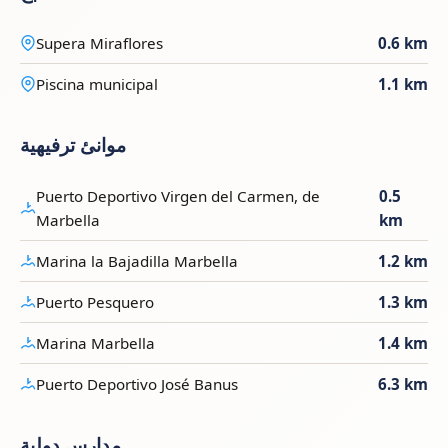
Supera Miraflores
0.6 km
Piscina municipal
1.1 km
موانئ ترفيهية
Puerto Deportivo Virgen del Carmen, de
0.5
Marbella
km
Marina la Bajadilla Marbella
1.2 km
Puerto Pesquero
1.3 km
Marina Marbella
1.4 km
Puerto Deportivo José Banus
6.3 km
مدارس دولية