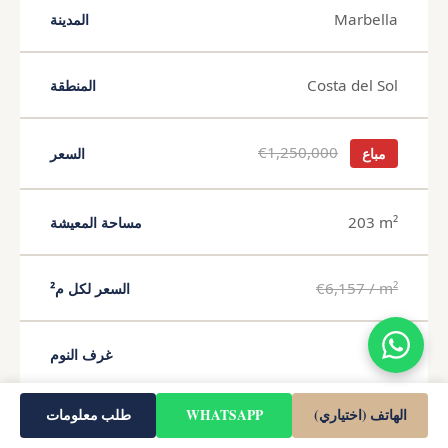
Marbella
المدينة
Costa del Sol
المنطقة
€1,250,000
مباع
السعر
203 m²
مساحة المعيشة
€6,157 / m²
السعر لكل م²
2
غرف النوم
الهاتف (اختياري)
WHATSAPP
طلب معلومات
1
الحمامات