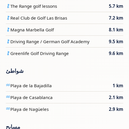
The Range golf lessons
5.7 km
Real Club de Golf Las Brisas
7.2 km
Magna Marbella Golf
8.1 km
Driving Range / German Golf Academy
9.5 km
Greenlife Golf Driving Range
9.6 km
شواطئ
Playa de la Bajadilla
1 km
Playa de Casablanca
2.1 km
Playa de Nagüeles
2.9 km
مسابح