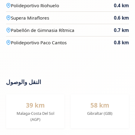
Polideportivo Riohuelo
0.4 km
Supera Miraflores
0.6 km
Pabellón de Gimnasia Rítmica
0.7 km
Polideportivo Paco Cantos
0.8 km
النقل والوصول
39 km
58 km
Malaga-Costa Del Sol
Gibraltar (GIB)
(AGP)