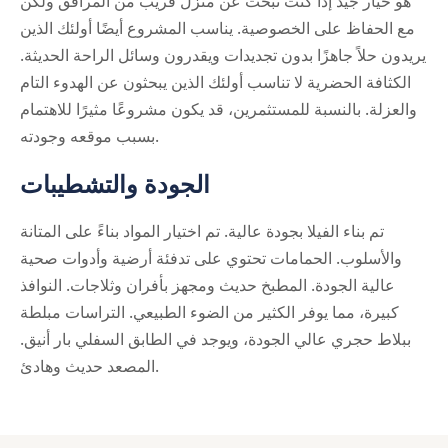
هو خيار جيد إذا كنت تبحث عن منزل قريب من المرافق ولكن
مع الحفاظ على الخصوصية. يناسب المشروع أيضًا أولئك الذين
يريدون حلاً جاهزًا بدون تجديدات ويقدرون وسائل الراحة الحديثة.
الكثافة الحضرية لا تناسب أولئك الذين يبحثون عن الهدوء التام
والعزلة. بالنسبة للمستثمرين، قد يكون مشروعًا مثيرًا للاهتمام
بسبب موقعه وجودته.
الجودة والتشطيبات
تم بناء الفيلا بجودة عالية. تم اختيار المواد بناءً على المتانة
والأسلوب. الحمامات تحتوي على تدفئة أرضية وأدوات صحية
عالية الجودة. المطبخ حديث ومجهز بأفران وثلاجات. النوافذ
كبيرة، مما يوفر الكثير من الضوء الطبيعي. التراسات مبلطة
ببلاط حجري عالي الجودة، ويوجد في الطابق السفلي بار أنيق.
المصعد حديث وهادئ.