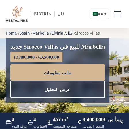
فلل
ELVIRIA
AR ▾
Sirocco Villas
فلل
Elviria
Marbella
Spain
Home
جديد Sirocco Villas للبيع في Marbella
€3,400,000 - €3,500,000
طلب معلومات
عرض التحليل
1
يبدأ من €3,400,000
457 m²
4
4
ئ
السعر المبدئي
مساحة المعيشة
الحمامات
غرف النوم