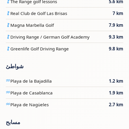
The Range golf lessons
5.6 km
Real Club de Golf Las Brisas
7 km
Magna Marbella Golf
7.9 km
Driving Range / German Golf Academy
9.3 km
Greenlife Golf Driving Range
9.8 km
شواطئ
Playa de la Bajadilla
1.2 km
Playa de Casablanca
1.9 km
Playa de Nagüeles
2.7 km
مسابح