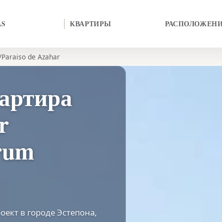
AS
КВАРТИРЫ
РАСПОЛОЖЕН
Paraiso de Azahar
артира
r
rum
роект в городе Эстепона,