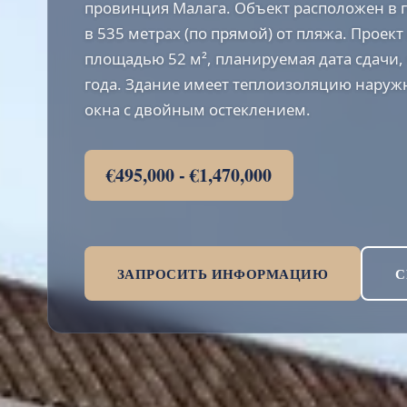
провинция Малага. Объект расположен в 
в 535 метрах (по прямой) от пляжа. Проект
площадью 52 м², планируемая дата сдачи,
года. Здание имеет теплоизоляцию нару
окна с двойным остеклением.
€495,000 - €1,470,000
ЗАПРОСИТЬ ИНФОРМАЦИЮ
С