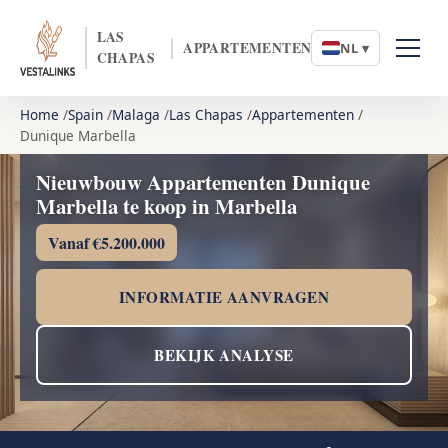
LAS
APPARTEMENTEN
NL ▾
CHAPAS
Home
Spain
Malaga
Las Chapas
Appartementen
Dunique Marbella
Nieuwbouw Appartementen Dunique
Marbella te koop in Marbella
Vanaf €5.200.000
INFORMATIE AANVRAGEN
BEKIJK ANALYSE