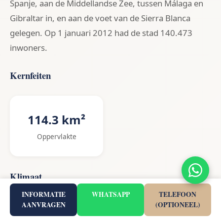
Spanje, aan de Middellandse Zee, tussen Málaga en
Gibraltar in, en aan de voet van de Sierra Blanca
gelegen. Op 1 januari 2012 had de stad 140.473
inwoners.
Kernfeiten
114.3 km²
Oppervlakte
Klimaat
INFORMATIE
WHATSAPP
TELEFOON
AANVRAGEN
(OPTIONEEL)
Maand
Gem. temperatuur
Neerslag