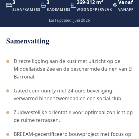
3
3
269-312 m²
Vanaf €5
SLAAPKAMERS
BADKAMERS
WOONOPPERVLAK
VANAFPRI
Last updated: Juni 2026
Samenvatting
Directe ligging aan de kust met uitzicht op de
Middellandse Zee en de beschermde duinen van El
Barronal.
Gated community met 24-uurs beveiliging,
verwarmd binnenzwembad en een social club.
Zuidwestelijke oriëntatie voor optimaal zonlicht op
de ruime terrassen.
BREEAM-gecertificeerd bouwproject met focus op